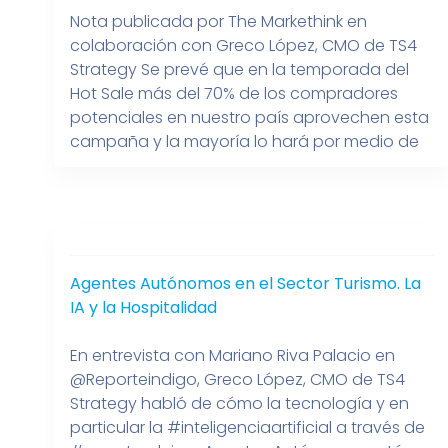
Nota publicada por The Markethink en
colaboración con Greco López, CMO de TS4
Wizard
Strategy Se prevé que en la temporada del
Timeline
Hot Sale más del 70% de los compradores
Process
potenciales en nuestro país aprovechen esta
campaña y la mayoría lo hará por medio de
canales digitales, de acuerdo con el estudio
“Pulso Hot Sale 2025” de la […]
Agentes Autónomos en el Sector Turismo. La
IA y la Hospitalidad
En entrevista con Mariano Riva Palacio en
‪@Reporteindigo‬, Greco López, CMO de ‪TS4
Strategy habló de cómo la tecnología y en
particular la #inteligenciaartificial a través de