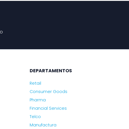
co
DEPARTAMENTOS
Retail
Consumer Goods
Pharma
Financial Services
Telco
Manufactura