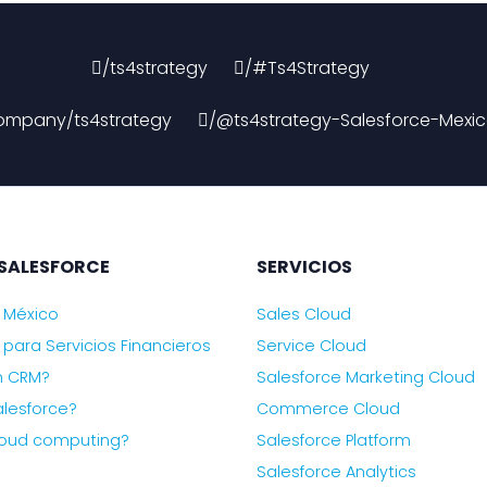
/ts4strategy
/#Ts4Strategy
ompany/ts4strategy
/@ts4strategy-Salesforce-Mexi
SALESFORCE
SERVICIOS
 México
Sales Cloud
 para Servicios Financieros
Service Cloud
n CRM?
Salesforce Marketing Cloud
lesforce?
Commerce Cloud
loud computing?
Salesforce Platform
Salesforce Analytics