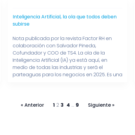
Inteligencia Artificial, la ola que todos deben
subirse
Nota publicada por la revista Factor RH en
colaboración con Salvador Pineda,
Cofundador y COO de TS4. La ola de la
Inteligencia Artificial (IA) ya está aquí, en
medio de todas las industrias y será el
parteaguas para los negocios en 2025. Es una
máquina que se echó andar y no se va a
detener, afirmó […]
« Anterior
1
2
3
4
…
9
Siguiente »