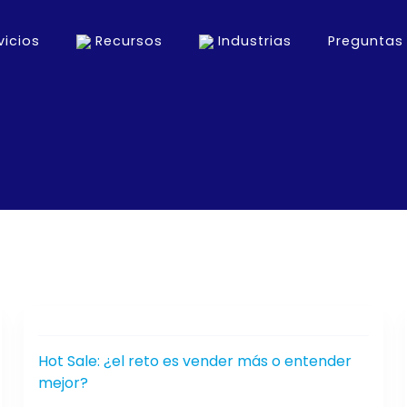
vicios
Recursos
Industrias
Preguntas
rollo Web y Apps Móviles
ing Digital
Hot Sale: ¿el reto es vender más o entender
mejor?