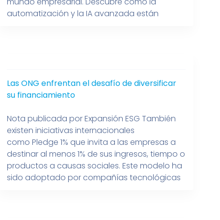
mundo empresarial. Descubre cómo la
automatización y la IA avanzada están
redefiniendo estrategias de negocio y
operaciones.
Las ONG enfrentan el desafío de diversificar
su financiamiento
Nota publicada por Expansión ESG También
existen iniciativas internacionales
como Pledge 1% que invita a las empresas a
destinar al menos 1% de sus ingresos, tiempo o
productos a causas sociales. Este modelo ha
sido adoptado por compañías tecnológicas
y startups que buscan integrar la
responsabilidad social en su ADN corporativo.
TS4, firma mexicana de consultoría y […]