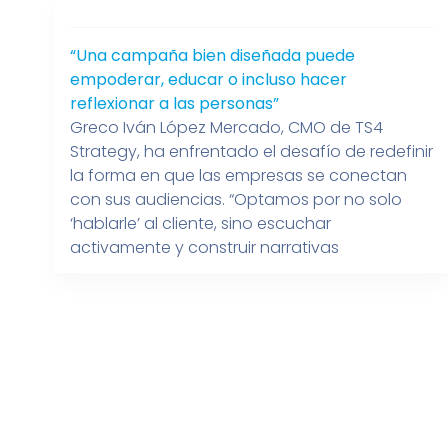
transformación, al
implementar soluciones donde la IA no
“Una campaña bien diseñada puede
reemplaza, sino que potencia la esencia de
empoderar, educar o incluso hacer
la hospitalidad latinoamericana. Asistentes
reflexionar a las personas”
de IA como los usados
Greco Iván López Mercado, CMO de TS4
por Hilton y KLM reducen tiempos de
Strategy, ha enfrentado el desafío de redefinir
respuesta un […]
la forma en que las empresas se conectan
con sus audiencias. “Optamos por no solo
‘hablarle’ al cliente, sino escuchar
activamente y construir narrativas
compartidas con ellos”, afirma López
Mercado. Este enfoque le ha permitido
superar la saturación del mercado volviendo
[…]