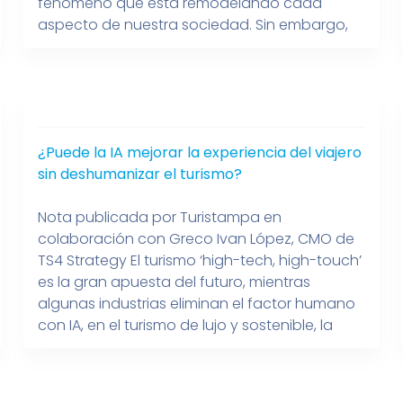
fenómeno que está remodelando cada
aspecto de nuestra sociedad. Sin embargo,
uno de los retos más importantes en este
proceso sigue siendo la inclusión de las
mujeres en el sector tecnológico. De acuerdo
con […]
¿Puede la IA mejorar la experiencia del viajero
sin deshumanizar el turismo?
Nota publicada por Turistampa en
colaboración con Greco Ivan López, CMO de
TS4 Strategy El turismo ‘high-tech, high-touch’
es la gran apuesta del futuro, mientras
algunas industrias eliminan el factor humano
con IA, en el turismo de lujo y sostenible, la
tecnología busca potenciar la calidez del
servicio sin sustituir la hospitalidad.TS4
Strategy destaca que […]