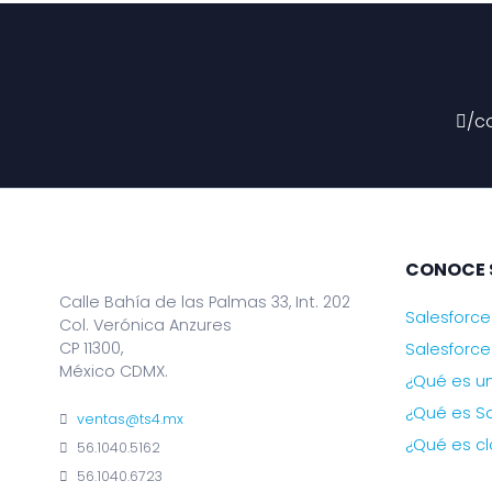
/c
CONOCE 
Calle Bahía de las Palmas 33, Int. 202
Salesforce
Col. Verónica Anzures
CP 11300,
Salesforce
México CDMX.
¿Qué es u
¿Qué es Sa
ventas@ts4.mx
¿Qué es c
56.1040.5162
56.1040.6723