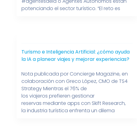
#agentesdeia o Agentes Autónomos están
potenciando el sector turístico. “El reto es
automatizar sin perder la calidez y excelencia
del servicio humano”.
Turismo e Inteligencia Artificial: ¿cómo ayuda
la IA a planear viajes y mejorar experiencias?
Nota publicada por Concierge Magazine, en
colaboración con Greco López, CMO de TS4
Strategy Mientras el 76% de
los viajeros prefieren gestionar
reservas mediante apps con Skift Research,
la industria turística enfrenta un dilema
existencial: ¿cómo adoptar Inteligencia
Artificial (IA) sin deshumanizar la experiencia?
Firmas como TS4 Strategy lideran esta