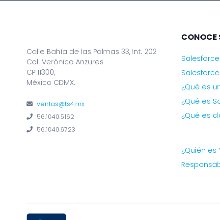
CONOCE 
Calle Bahía de las Palmas 33, Int. 202
Salesforce
Col. Verónica Anzures
CP 11300,
Salesforce
México CDMX.
¿Qué es u
¿Qué es Sa
ventas@ts4.mx
¿Qué es c
56.1040.5162
56.1040.6723
¿Quién es 
Responsabi