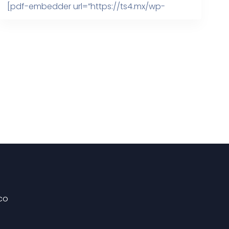
[pdf-embedder url=”https://ts4.mx/wp-
content/uploads/2022/11/Ebook_guia-
express-¿Realmente-necesitas-un-CRM_18-
octubre-1.pdf” title=”Ebook_guía express
¿Realmente necesitas un CRM_18 octubre (1)”]
co