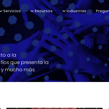
Servicios
Recursos
Industrias
Pregun
rollo Web y Apps Móviles
ing Digital
to a la
fíos que presenta la
s y mucho más.