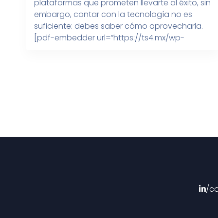
plataformas que prometen llevarte al éxito, sin
embargo, contar con la tecnología no es
suficiente: debes saber cómo aprovecharla.
[pdf-embedder url=”https://ts4.mx/wp-
content/uploads/2022/11/TS4_Infografia_5-
pilares-para-generar-una-estrategia-de-
marketing-digital-exitosa.pdf”
title=”TS4_Infografia_5 pilares para generar
una estrategia de marketing digital exitosa”]
/c