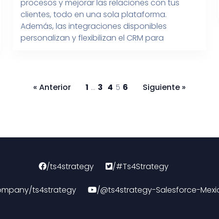
procesos y mejorar las relaciones con tus
clientes, todo en una sola plataforma.
Además, las integraciones disponibles
personalizan y flexibilizan el CRM para
simplificar tu rutina y satisfacer las
necesidades de tu pequeña o mediana
empresa. [pdf-embedder
url=”https://ts4.mx/wp-
« Anterior
1
…
3
4
5
6
Siguiente »
content/uploads/2022/11/INFOGRAFIA-¿Por-
que-tu-CRM-tiene-que-ser-Salesforce_.pdf”
title=”INFOGRAFÍA ¿Por qué tu […]
/ts4strategy
/#Ts4Strategy
ompany/ts4strategy
/@ts4strategy-Salesforce-Mexi