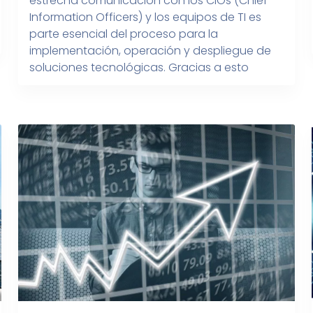
estrecha comunicación con los CIOs (Chief
Information Officers) y los equipos de TI es
parte esencial del proceso para la
implementación, operación y despliegue de
soluciones tecnológicas. Gracias a esto
hemos podido identificar los retos a los que
se enfrentan día con día y a los cuales los […]