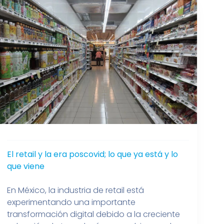
El retail y la era poscovid; lo que ya está y lo
que viene
En México, la industria de retail está
experimentando una importante
transformación digital debido a la creciente